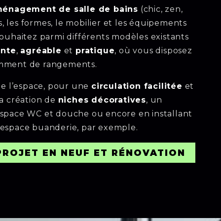
énagement de salle de bains
(chic, zen,
is, les formes, le mobilier et les équipements
souhaitez parmi différents modèles existants
ente
,
agréable
et
pratique
, où vous disposez
amment de rangements.
e l’espace, pour une
circulation facilitée
et
la création de
niches décoratives
, un
espace WC et douche ou encore en installant
espace buanderie, par exemple.
PROJET EN NEUF ET RÉNOVATION