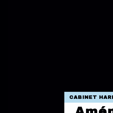
CABINET HAR
Amén