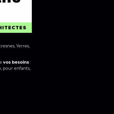
HITECTES
cresnes, Yerres,
de
vos besoins
:
e, pour enfants,