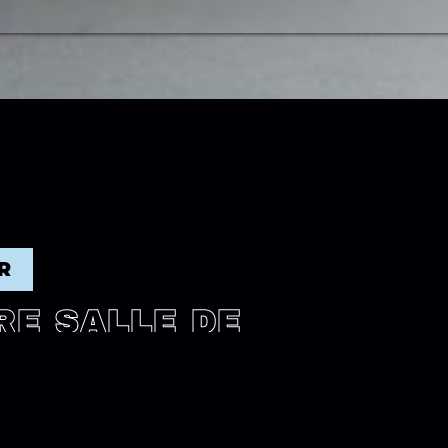
R
E SALLE DE
S