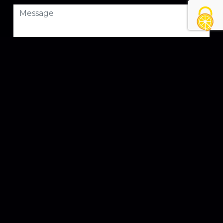
Combien font huit plus six
En cochant cette case, j'accepte les conditions
particulières ci-dessous **
ENVOYER
** Les données personnelles communiquées sont nécessaires aux
fins de vous contacter et sont enregistrées dans un fichier
informatisé. Elles sont destinées à et ses sous-traitants dans le seul