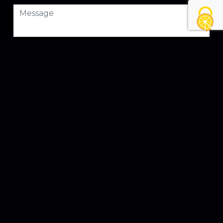
Combien font quatre plus un
En cochant cette case, j'accepte les conditions
particulières ci-dessous **
ENVOYER
** Les données personnelles communiquées sont nécessaires aux
fins de vous contacter et sont enregistrées dans un fichier
informatisé. Elles sont destinées à et ses sous-traitants dans le seul