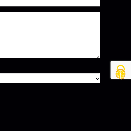
s sont destinées à et ses sous-traitants dans le seul but de
 rectification, d’effacement, de portabilité, de limitation,