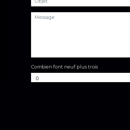
Combien font neuf plus trois
En cochant cette case, j'accepte les cond
** Les données personnelles communiquées sont nécessaires a
répondre à votre message. Les données collectées seront com