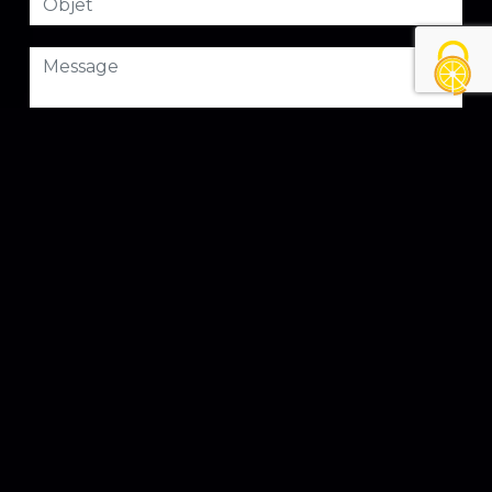
Combien font trois plus cinq
En cochant cette case, j'accepte les conditions
particulières ci-dessous **
ENVOYER
** Les données personnelles communiquées sont nécessaires aux